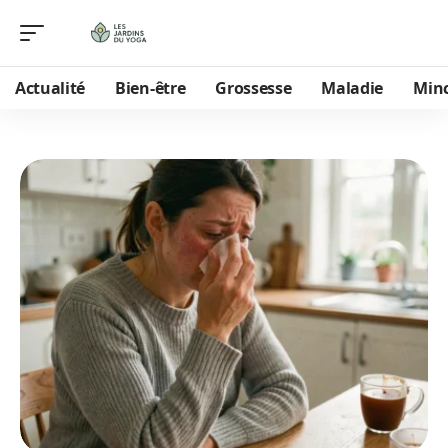
Actualité
Bien-être
Grossesse
Maladie
Min