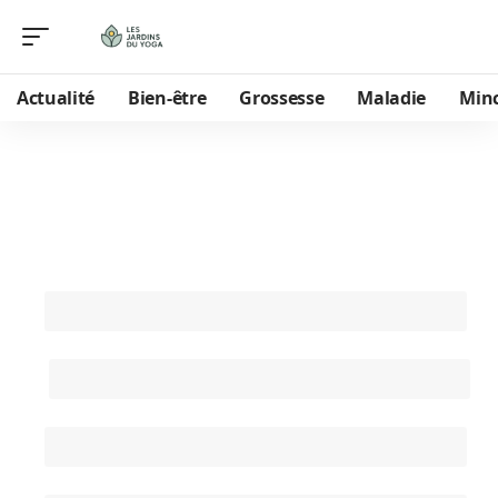
Actualité
Bien-être
Grossesse
Maladie
Min
Contactez-nous
Nom (obligatoire)
Email (obligatoire)
Objet
Message