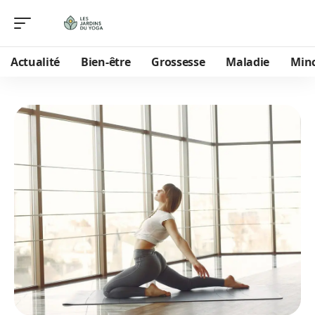
Actualité
Bien-être
Grossesse
Maladie
Min