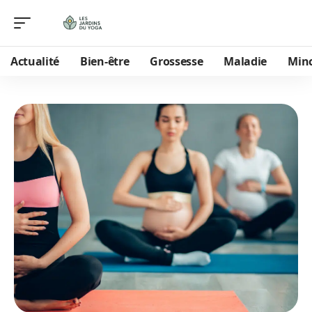
Actualité
Bien-être
Grossesse
Maladie
Min