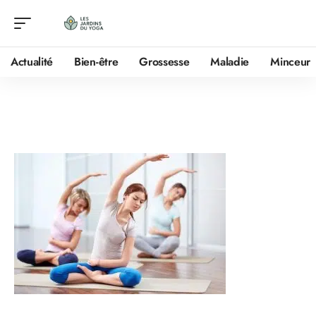
Actualité
Bien-être
Grossesse
Maladie
Minceur
Sitemap
Plongez
dans
l’univers
apaisant de
Les Jardins
Du Yoga
.
Ce site
coopératif
vous offre
une riche